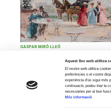
GASPAR MIRÓ LLEÓ
Vistes parisenques II
Aquest lloc web utilitza 
El nostre web utilitza cookie
preferències o el vostre disp
experiència d'ús sigui més p
continuació, podeu triar la 
necessàries per al bon func
Més informació