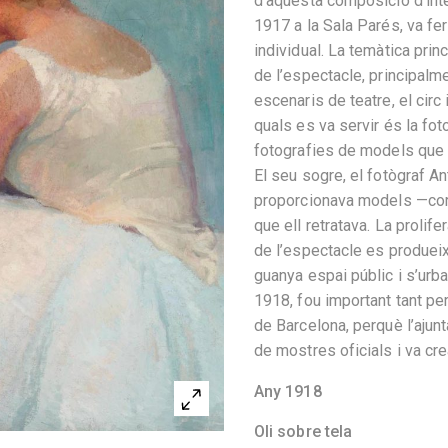
d’aquesta composició d’inte
1917 a la Sala Parés, va fe
individual. La temàtica prin
de l’espectacle, principalm
escenaris de teatre, el circ 
quals es va servir és la fot
fotografies de models que 
El seu sogre, el fotògraf An
proporcionava models —coris
que ell retratava. La prolif
de l’espectacle es produei
guanya espai públic i s’urb
1918, fou important tant per
de Barcelona, perquè l’ajunt
de mostres oficials i va cre
Any 1918
Oli sobre tela