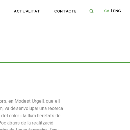
CA
ENG
ACTUALITAT
CONTACTE
tors, en Modest Urgell, que ell
, va desenvolupar una recerca
t del color i la llum heretats de
oc abans de la realització