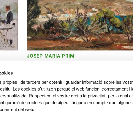
JOSEP MARIA PRIM
Paisatge
cookies
s pròpies i de tercers per obtenir i guardar informació sobre les vost
ositiu. Les cookies s'utilitzen perquè el web funcioni correctament i l
ersonalitzada. Respectem el vostre dret a la privacitat, per la qual c
configuració de cookies que desitgeu. Tingueu en compte que algunes
ionament del web.
©
©️ Alfred Sisquella , Carles 