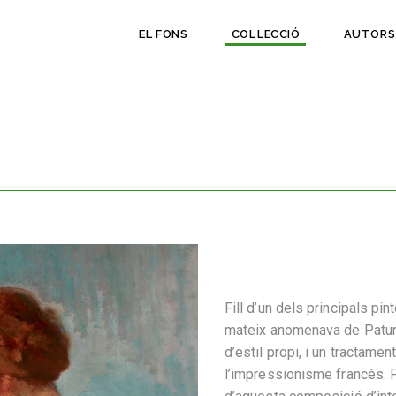
EL FONS
COL·LECCIÓ
AUTORS
Fill d’un dels principals pin
mateix anomenava de Patum
d’estil propi, i un tractamen
l’impressionisme francès. P