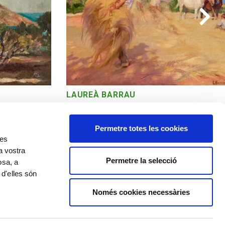
LAUREÀ BARRAU
La era trillando
Permetre totes les cookies
res
a vostra
Permetre la selecció
osa, a
 d'elles són
Política de cookies
Política de privacitat
Avís legal
Només cookies necessàries
©️ Comissió Tàpies, VEGAP, Andorra, 2020
️ Salvador Dalí, Fundació Gala-Salvador Dalí, VEGAP, Andorra, 2020
Nadal, Hermen Anglada Camarasa, Pere Pruna, Emili Grau Sala, Miquel