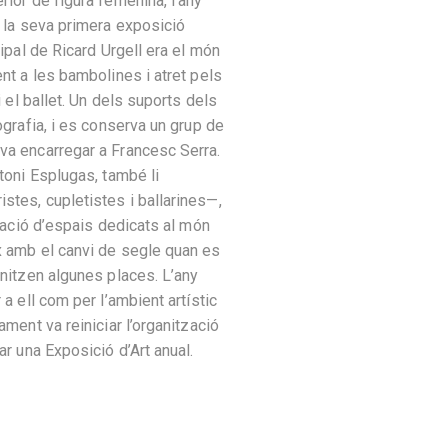
rior de figura femenina, l’any
r la seva primera exposició
cipal de Ricard Urgell era el món
ent a les bambolines i atret pels
i el ballet. Un dels suports dels
ografia, i es conserva un grup de
va encarregar a Francesc Serra.
toni Esplugas, també li
tes, cupletistes i ballarines—,
eració d’espais dedicats al món
x amb el canvi de segle quan es
anitzen algunes places. L’any
 a ell com per l’ambient artístic
ament va reiniciar l’organització
ar una Exposició d’Art anual.