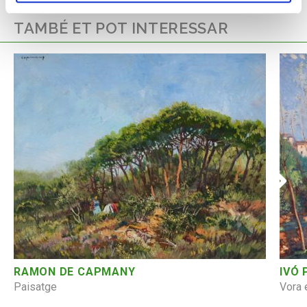
TAMBÉ ET POT INTERESSAR
RAMON DE CAPMANY
IVÓ
Paisatge
Vora e