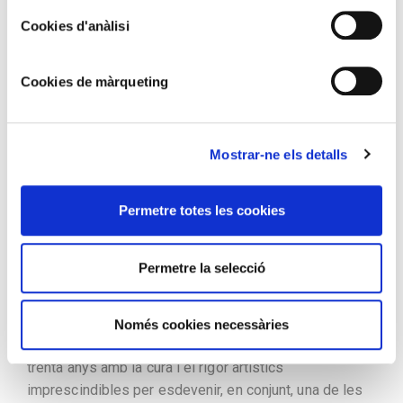
XAVIER CORNELLA CASTEL
Cookies d'anàlisi
Conseller executiu i Director general
Creand
Cookies de màrqueting
La cultura troba en l’art una de les seves
Mostrar-ne els detalls
manifestacions més riques, expressada en un ampli
ventall de disciplines que acosten creador i públic a
Permetre totes les cookies
una realitat voluntàriament compartida en el temps i
l’espai.
Permetre la selecció
El Fons d’Art de Creand transmet en l’essència la
nostra voluntat de compartir amb tots vostès un
conjunt d’obres representatives d’autors, èpoques i
Només cookies necessàries
moviments diversos, seleccionades al llarg de més de
trenta anys amb la cura i el rigor artístics
imprescindibles per esdevenir, en conjunt, una de les