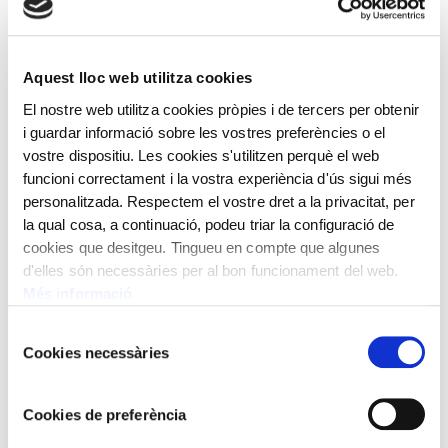
la predel·la del retaule de Sant Miquel de Prats i una
de les taules centrals, del mont Gàrgan.
El Fons d’Art de Creand va néixer a finals dels anys 80
Aquest lloc web utilitza cookies
gràcies a l’encert i entusiasme del Consell
El nostre web utilitza cookies pròpies i de tercers per obtenir
d’Administració. A totes les persones que hi han
i guardar informació sobre les vostres preferències o el
contribuït, el nostre agraïment més sincer.
vostre dispositiu. Les cookies s'utilitzen perquè el web
funcioni correctament i la vostra experiència d'ús sigui més
personalitzada. Respectem el vostre dret a la privacitat, per
la qual cosa, a continuació, podeu triar la configuració de
cookies que desitgeu. Tingueu en compte que algunes
d'elles són necessàries per al bon funcionament del web.
Més informació
Selecció
Cookies necessàries
de
consentiment
Cookies de preferència