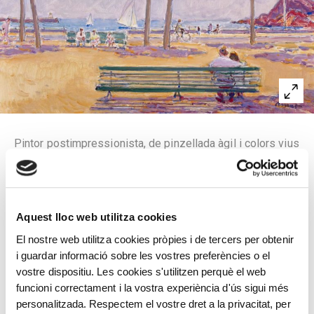
Pintor postimpressionista, de pinzellada àgil i colors vius
propis de la pintura a l’aire lliure. Amic personal de
Joaquim Mir, va passar temporades a Vilanova i la Geltrú i
també a Montserrat, on conegué Emili Grau Sala —amb qui
viatjà per primer cop a París. Considerat un pintor de
Aquest lloc web utilitza cookies
l’Escola de París, va poder fer altres viatges i estades a
El nostre web utilitza cookies pròpies i de tercers per obtenir
la capital francesa. Al passeig del Mar de Sant Feliu, hi
i guardar informació sobre les vostres preferències o el
visqué llargues temporades, on també tingué taller. Del
vostre dispositiu. Les cookies s'utilitzen perquè el web
1941 al 1971 exercí de professor de paisatge a l’Escola
funcioni correctament i la vostra experiència d'ús sigui més
Superior de Belles Arts de Sant Jordi de Barcelona i
personalitzada. Respectem el vostre dret a la privacitat, per