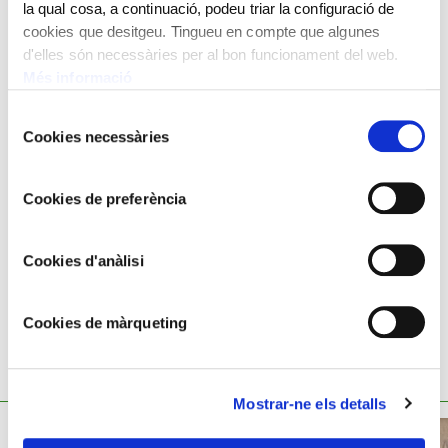
exposà tota la seva trajectòria a la Sala Parés de
la qual cosa, a continuació, podeu triar la configuració de
Barcelona. L’any 1988 li fou concedida la Creu de Sant
cookies que desitgeu. Tingueu en compte que algunes
d'elles són necessàries per al bon funcionament del web.
Jordi de la Generalitat de Catalunya.
Més informació
Any 1986
Selecció
Oli sobre tela
Cookies necessàries
de
50x65 cm
consentiment
Cookies de preferència
Josep Amat Pagès,
1901 - 1991
Cookies d'anàlisi
Cookies de màrqueting
TAMBÉ ET POT INTERESSAR
Mostrar-ne els detalls