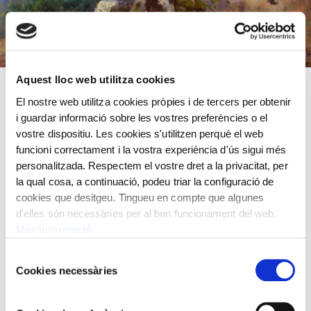
Aquest lloc web utilitza cookies
El nostre web utilitza cookies pròpies i de tercers per obtenir
Any 1893
i guardar informació sobre les vostres preferències o el
vostre dispositiu. Les cookies s'utilitzen perquè el web
Oli sobre tela
funcioni correctament i la vostra experiència d'ús sigui més
68x110 cm
personalitzada. Respectem el vostre dret a la privacitat, per
Hermen Anglada Camarasa,
1871 - 1959
la qual cosa, a continuació, podeu triar la configuració de
cookies que desitgeu. Tingueu en compte que algunes
d'elles són necessàries per al bon funcionament del web.
Més informació
Selecció
Cookies necessàries
de
consentiment
TAMBÉ ET POT INTERESSAR