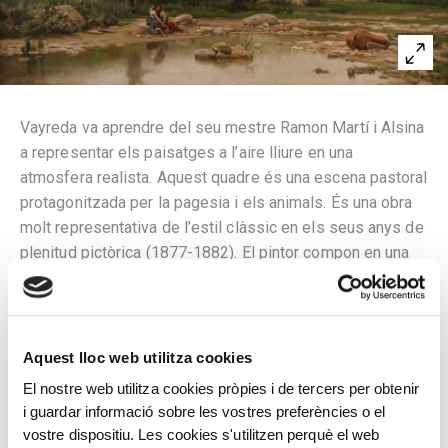
Vayreda va aprendre del seu mestre Ramon Martí i Alsina
a representar els paisatges a l’aire lliure en una
atmosfera realista. Aquest quadre és una escena pastoral
protagonitzada per la pagesia i els animals. És una obra
molt representativa de l’estil clàssic en els seus anys de
plenitud pictòrica (1877-1882). El pintor compon en una
panoràmica general per donar el valor de «la impressió
de conjunt». Hi apareixen tots els recursos més usuals
de l’artista: l’aigua d’un petit estany reflectint el celatge i
les figures en primer pla, els arbres, les tonalitats verdes
Aquest lloc web utilitza cookies
i marronoses, les vaques abeurant-se ben plaçades al
El nostre web utilitza cookies pròpies i de tercers per obtenir
bell mig de la composició i acompanyades de les figures
i guardar informació sobre les vostres preferències o el
desdibuixades de les pastores, tot distribuït de manera
vostre dispositiu. Les cookies s'utilitzen perquè el web