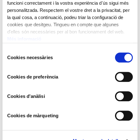
escenogràfica i emmarcat en una càlida atmosfera.
funcioni correctament i la vostra experiència d'ús sigui més
Joaquim Vayreda, com en el paisatgisme modern, vol
personalitzada. Respectem el vostre dret a la privacitat, per
fugir dels escenaris artificiosos i desproveïts de
la qual cosa, a continuació, podeu triar la configuració de
mitologia a través de l’estudi de la natura i la pinzellada
cookies que desitgeu. Tingueu en compte que algunes
d'elles són necessàries per al bon funcionament del web.
més emotiva i deixant enrere els dogmes més
Més informació
acadèmics.
Selecció
Any 1878
Cookies necessàries
de
Oli sobre tela
consentiment
79x137 cm
Cookies de preferència
Joaquim Vayreda,
1843 - 1894
Cookies d'anàlisi
Cookies de màrqueting