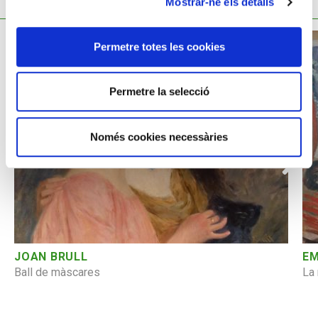
TAMBÉ ET POT INTERESSAR
Mostrar-ne els detalls
Permetre totes les cookies
Permetre la selecció
Només cookies necessàries
JOAN BRULL
EM
Ball de màscares
La 