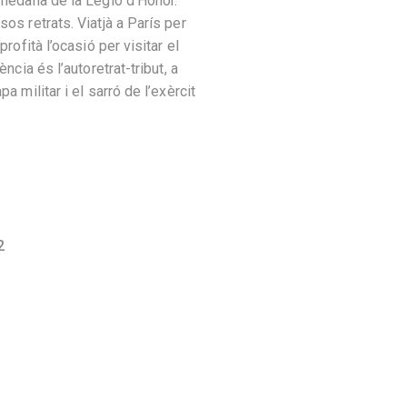
medalla de la Legió d’Honor.
os retrats. Viatjà a París per
profità l’ocasió per visitar el
ència és l’autoretrat-tribut, a
a militar i el sarró de l’exèrcit
2