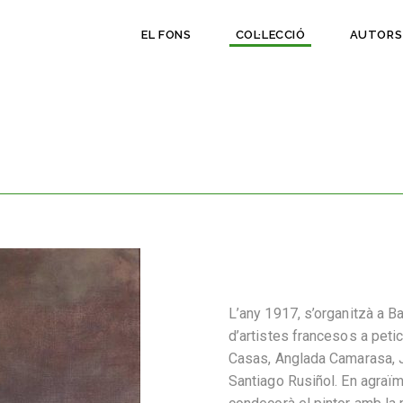
EL FONS
COL·LECCIÓ
AUTORS
L’any 1917, s’organitzà a B
d’artistes francesos a petic
Casas, Anglada Camarasa, J
Santiago Rusiñol. En agraïm