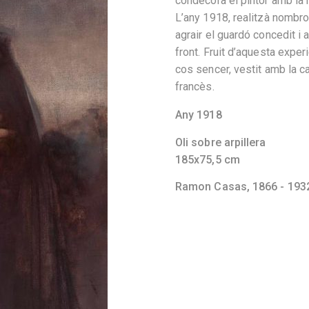
condecorà el pintor amb la 
L’any 1918, realitzà nombros
agrair el guardó concedit i a
front. Fruit d’aquesta experi
cos sencer, vestit amb la cap
francès.
Any 1918
Oli sobre arpillera
185x75,5 cm
Ramon Casas,
1866 - 193