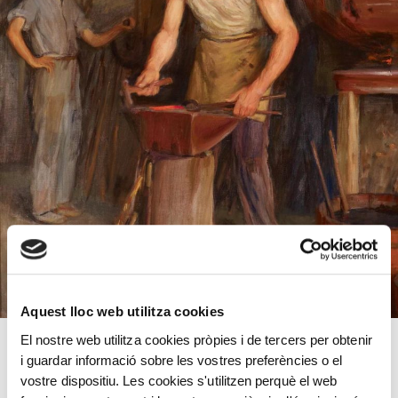
Aquest lloc web utilitza cookies
El nostre web utilitza cookies pròpies i de tercers per obtenir
Alumne dels pintors Claudi Lorenzale i Antoni Caba a
i guardar informació sobre les vostres preferències o el
l’Escola de Belles Arts de Barcelona, amb vint anys d’edat
vostre dispositiu. Les cookies s'utilitzen perquè el web