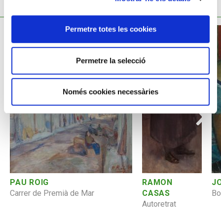
TAMBÉ ET POT INTERESSAR
Permetre totes les cookies
Permetre la selecció
Només cookies necessàries
RAMON
J
PAU ROIG
CASAS
Bo
Carrer de Premià de Mar
Autoretrat