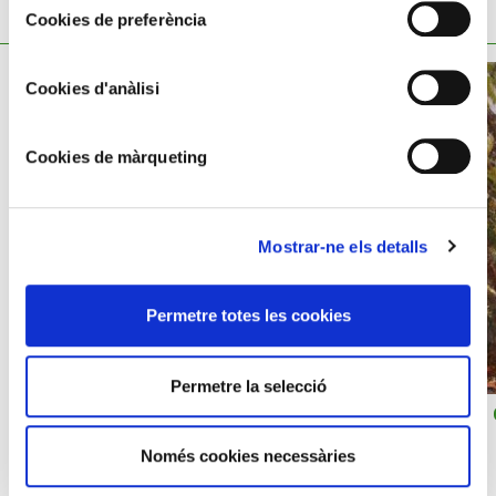
TAMBÉ ET POT INTERESSAR
Cookies de preferència
Cookies d'anàlisi
Cookies de màrqueting
Mostrar-ne els detalls
Permetre totes les cookies
Permetre la selecció
FRANCESC
FRANCESC
JOAN
TORRESCASSANA
TORRESCASSANA
Aplec
Només cookies necessàries
Paisaje con palomas
Paisaje con gallinas