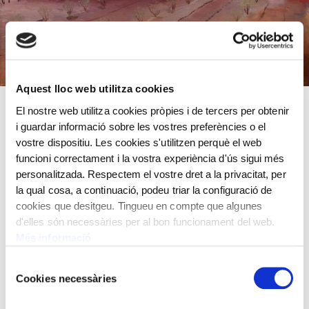
Aquest lloc web utilitza cookies
El nostre web utilitza cookies pròpies i de tercers per obtenir
Any 1933
i guardar informació sobre les vostres preferències o el
vostre dispositiu. Les cookies s'utilitzen perquè el web
Oli sobre tela
funcioni correctament i la vostra experiència d'ús sigui més
38x55 cm
personalitzada. Respectem el vostre dret a la privacitat, per
la qual cosa, a continuació, podeu triar la configuració de
Jaume Mercadé,
1889 - 1967
cookies que desitgeu. Tingueu en compte que algunes
d'elles són necessàries per al bon funcionament del web.
Més informació
Selecció
Cookies necessàries
de
consentiment