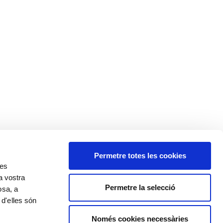
Permetre totes les cookies
res
a vostra
Permetre la selecció
osa, a
 d'elles són
Només cookies necessàries