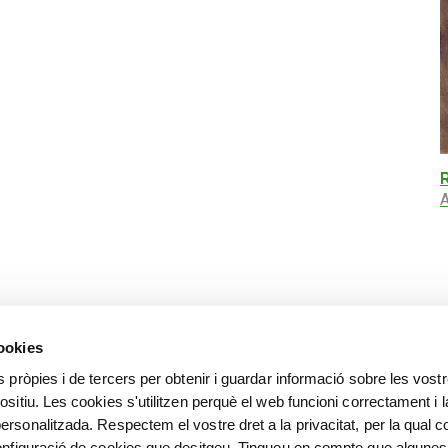
A
cookies
s pròpies i de tercers per obtenir i guardar informació sobre les vost
ositiu. Les cookies s'utilitzen perquè el web funcioni correctament i l
ersonalitzada. Respectem el vostre dret a la privacitat, per la qual c
configuració de cookies que desitgeu. Tingueu en compte que algunes