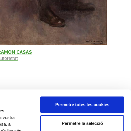
RAMON CASAS
utoretrat
Permetre totes les cookies
res
a vostra
Permetre la selecció
osa, a
 d'elles són