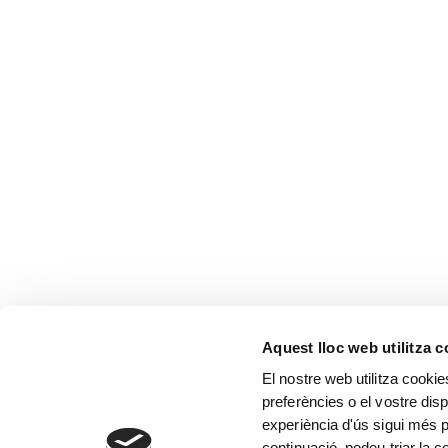
Aquest lloc web utilitza 
El nostre web utilitza cookie
preferències o el vostre disp
experiència d'ús sigui més p
continuació, podeu triar la 