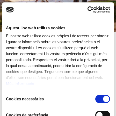
Aquest lloc web utilitza cookies
El nostre web utilitza cookies pròpies i de tercers per obtenir
i guardar informació sobre les vostres preferències o el
Oli sobre tela
vostre dispositiu. Les cookies s'utilitzen perquè el web
72x108 cm
funcioni correctament i la vostra experiència d'ús sigui més
personalitzada. Respectem el vostre dret a la privacitat, per
Dionís Baixeras,
1862 - 1943
la qual cosa, a continuació, podeu triar la configuració de
cookies que desitgeu. Tingueu en compte que algunes
d'elles són necessàries per al bon funcionament del web.
Més informació
Selecció
Cookies necessàries
de
consentiment
TAMBÉ ET POT INTERESSAR
Cookies de preferència