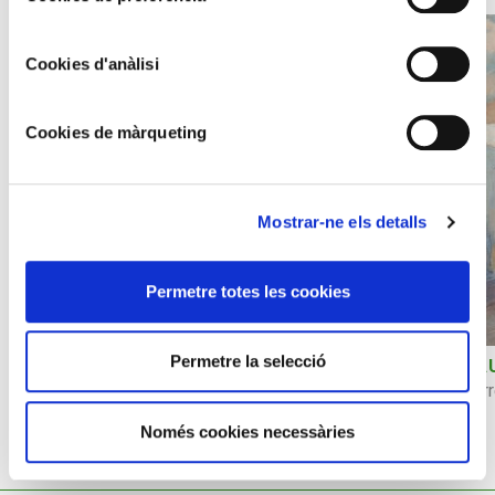
Cookies d'anàlisi
Cookies de màrqueting
Mostrar-ne els detalls
Permetre totes les cookies
Permetre la selecció
JOAQUIM ASENSIO
PA
Bodegón
Car
Només cookies necessàries