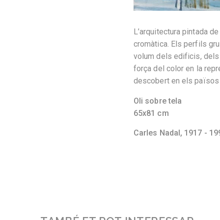
L’arquitectura pintada de 
cromàtica. Els perfils gr
volum dels edificis, dels 
força del color en la rep
descobert en els països n
Oli sobre tela
65x81 cm
Carles Nadal,
1917 - 19