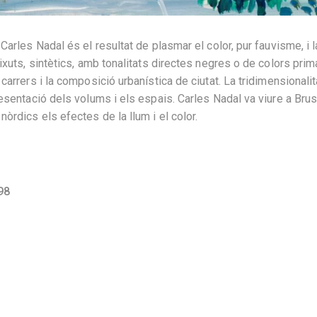
Carles Nadal és el resultat de plasmar el color, pur fauvisme, i la
uixuts, sintètics, amb tonalitats directes negres o de colors prim
carrers i la composició urbanística de ciutat. La tridimensionalita
resentació dels volums i els espais. Carles Nadal va viure a Brus
òrdics els efectes de la llum i el color.
98