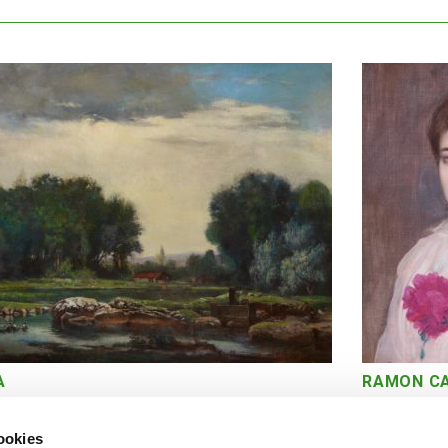
A
RAMON C
Bust de don
cookies