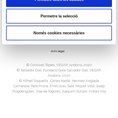
Permetre la selecció
Política de cookies
Només cookies necessàries
Política de privacitat
Avís legal
©️ Comissió Tàpies, VEGAP, Andorra, 2020
©️ Salvador Dalí, Fundació Gala-Salvador Dalí, VEGAP,
Andorra, 2020
©️ Alfred Sisquella , Carles Nadal, Hermen Anglada
Camarasa, Pere Pruna, Emili Grau Sala, Miquel Villà, Josep
Puigdengoles, Jose de Togores, Joaquim Sunyer, Antoni Vila
Arrufat, Joan Ponç, Josep M. Subirachs, Ricard Opisso, Luis
Masriera, VEGAP, Andorra, 2020
©️ Sucesión Pablo Picasso, VEGAP, Madrid 2020