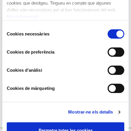
cookies que desitgeu. Tingueu en compte que algunes
d'elles són necessàries per al bon funcionament del web.
Més informació
Selecció
Cookies necessàries
de
consentiment
Cookies de preferència
CARLES NADAL
Cookies d'anàlisi
Maison à Trouville
Cookies de màrqueting
Mostrar-ne els detalls
Permetre totes les cookies