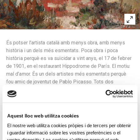
És potser l’artista català amb menys obra, amb menys
història i un dels més esmentats. Poca obra i poca
història perquè es va suïcidar a vint anys, el 17 de febrer
de 1901, en el restaurant Hippodrome de París. El motiu:
mal d’amor. És un dels artistes més esmentats perquè
fou amic de joventut de Pablo Picasso. Tots dos
freqüentaven els Quatre Gats, compartien estudi a
Barcelona i marxaren junts a París, on van compartir
l’estudi que els havia deixat Isidre Nonell. Picasso va
dedicar-li «La vida», quadre exemplar del seu període
Aquest lloc web utilitza cookies
blau.
El nostre web utilitza cookies pròpies i de tercers per obtenir
i guardar informació sobre les vostres preferències o el
És més conegut en Casagemas en el seu vessant
vostre dispositiu. Les cookies s'utilitzen perquè el web