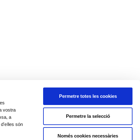
Permetre totes les cookies
res
a vostra
Permetre la selecció
osa, a
 d'elles són
Política de cookies
Política de privacitat
Avís legal
Només cookies necessàries