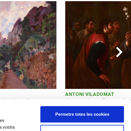
ANTONI VILADOMAT
Miracle de la vara florida de Sa
e l’abadia de Montserrat
Permetre totes les cookies
res
a vostra