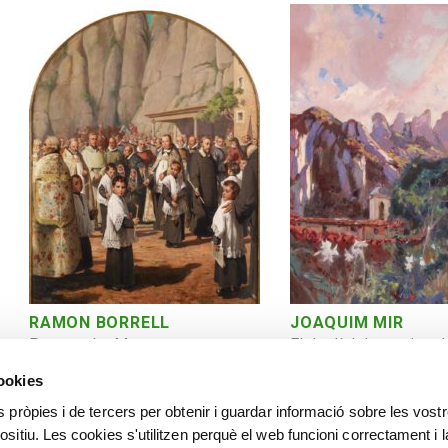
RAMON BORRELL
JOAQUIM MIR
Processó a Montserrat
El Jardí dels monjos d
cookies
s pròpies i de tercers per obtenir i guardar informació sobre les vost
ositiu. Les cookies s'utilitzen perquè el web funcioni correctament i l