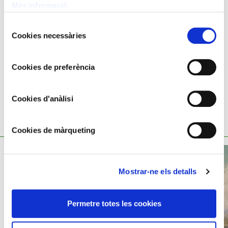
Oli sobre fusta
Més informació
32x27 cm
Selecció
Francesc Miralles,
1848 - 1901
Cookies necessàries
de
consentiment
Cookies de preferència
Cookies d'anàlisi
TAMBÉ ET POT INTERESSAR
Cookies de màrqueting
Mostrar-ne els detalls
Permetre totes les cookies