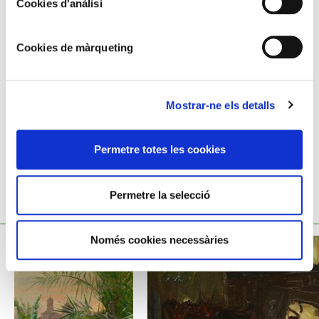
Cookies d'anàlisi
Any 1891
Oli sobre tela
Cookies de màrqueting
172x101 cm
Josep Masriera Manovens,
1841 - 1912
Mostrar-ne els detalls
Permetre totes les cookies
Permetre la selecció
TAMBÉ ET POT INTERESSAR
Només cookies necessàries