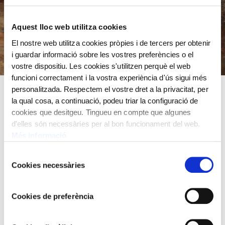
Aquest lloc web utilitza cookies
El nostre web utilitza cookies pròpies i de tercers per obtenir
i guardar informació sobre les vostres preferències o el
vostre dispositiu. Les cookies s'utilitzen perquè el web
funcioni correctament i la vostra experiència d'ús sigui més
personalitzada. Respectem el vostre dret a la privacitat, per
Influenciat per l’escola naturalista francesa del “à plein
la qual cosa, a continuació, podeu triar la configuració de
air”, inspirat en escenes ideals romàntiques dins un
cookies que desitgeu. Tingueu en compte que algunes
realisme de composicions elegants principalment amb
d'elles són necessàries per al bon funcionament del web.
escenes de gènere de nova tendència. Per les seves
Més informació
activitats intel·lectuals, va formar part de societats
Selecció
artístiques i industrials i va ser un referent important i que
Cookies necessàries
de
va influir en pintors i en el seu entorn. Es convocava un
consentiment
premi Josep Masriera i Manovens, des del 1915, a
Cookies de preferència
l’Acadèmia de Belles Arts de Sant Jordi, per a pintures de
paisatge de Catalunya, i que restà operatiu fins al 1962.