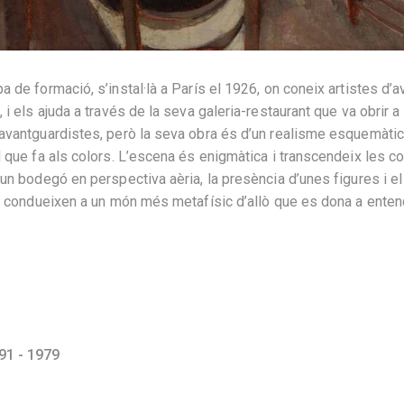
a de formació, s’instal·là a París el 1926, on coneix artistes d
 i els ajuda a través de la seva galeria-restaurant que va obrir a 
 avantguardistes, però la seva obra és d’un realisme esquemàtic
l que fa als colors. L’escena és enigmàtica i transcendeix les 
 un bodegó en perspectiva aèria, la presència d’unes figures i e
ens condueixen a un món més metafísic d’allò que es dona a ente
91 - 1979