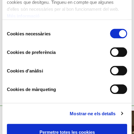
cookies que desitgeu. Tingueu en compte que algunes
agradava el tractament compositiu, principalment de les
d'elles són necessàries per al bon funcionament del web.
escenes de conjunt, equilibrades i serenes.
Més informació
Oli sobre tela
Selecció
Cookies necessàries
113x175 cm
de
consentiment
Antoni Viladomat,
1678 - 1755
Cookies de preferència
Cookies d'anàlisi
Cookies de màrqueting
TAMBÉ ET POT INTERESSAR
Mostrar-ne els detalls
Permetre totes les cookies