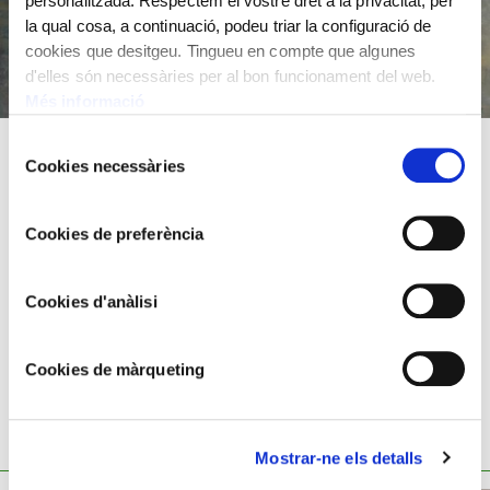
personalitzada. Respectem el vostre dret a la privacitat, per
la qual cosa, a continuació, podeu triar la configuració de
cookies que desitgeu. Tingueu en compte que algunes
d'elles són necessàries per al bon funcionament del web.
Més informació
Selecció
Cookies necessàries
de
Oli sobre tela
consentiment
116x73,5 cm
Cookies de preferència
Manuel Humbert,
1890 - 1975
Cookies d'anàlisi
Cookies de màrqueting
TAMBÉ ET POT INTERESSAR
Mostrar-ne els detalls