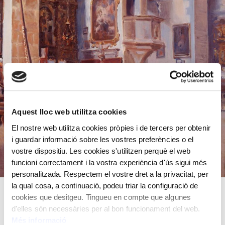
Aquest lloc web utilitza cookies
El nostre web utilitza cookies pròpies i de tercers per obtenir
i guardar informació sobre les vostres preferències o el
vostre dispositiu. Les cookies s'utilitzen perquè el web
funcioni correctament i la vostra experiència d'ús sigui més
personalitzada. Respectem el vostre dret a la privacitat, per
la qual cosa, a continuació, podeu triar la configuració de
cookies que desitgeu. Tingueu en compte que algunes
Oli sobre tela
d'elles són necessàries per al bon funcionament del web.
83x70 cm
Més informació