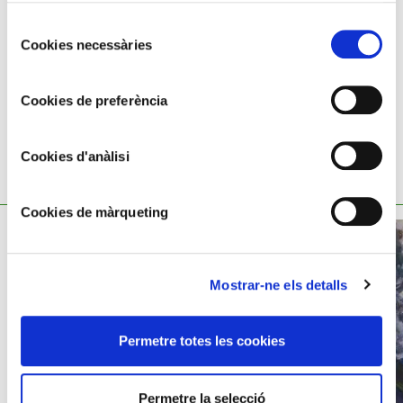
Segundo Matilla Marina,
1862 - 1937
Selecció
Cookies necessàries
de
consentiment
Cookies de preferència
Cookies d'anàlisi
TAMBÉ ET POT INTERESSAR
Cookies de màrqueting
Mostrar-ne els detalls
Permetre totes les cookies
Permetre la selecció