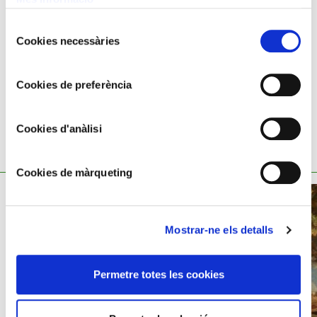
51x41 cm
Selecció
Pedro Casas Abarca,
1875 - 1958
Cookies necessàries
de
consentiment
Cookies de preferència
Cookies d'anàlisi
TAMBÉ ET POT INTERESSAR
Cookies de màrqueting
Mostrar-ne els detalls
Permetre totes les cookies