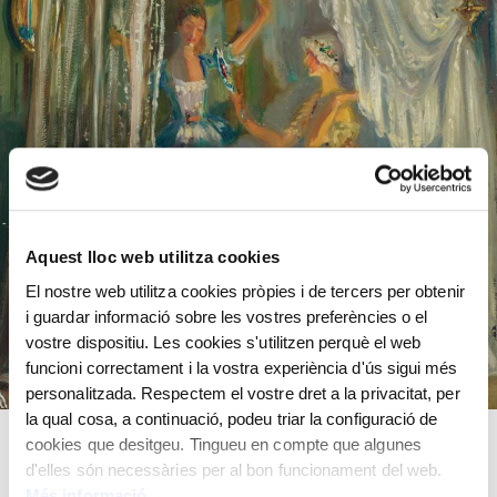
Aquest lloc web utilitza cookies
El nostre web utilitza cookies pròpies i de tercers per obtenir
i guardar informació sobre les vostres preferències o el
vostre dispositiu. Les cookies s'utilitzen perquè el web
funcioni correctament i la vostra experiència d'ús sigui més
personalitzada. Respectem el vostre dret a la privacitat, per
la qual cosa, a continuació, podeu triar la configuració de
cookies que desitgeu. Tingueu en compte que algunes
d'elles són necessàries per al bon funcionament del web.
Oli sobre fusta
Més informació