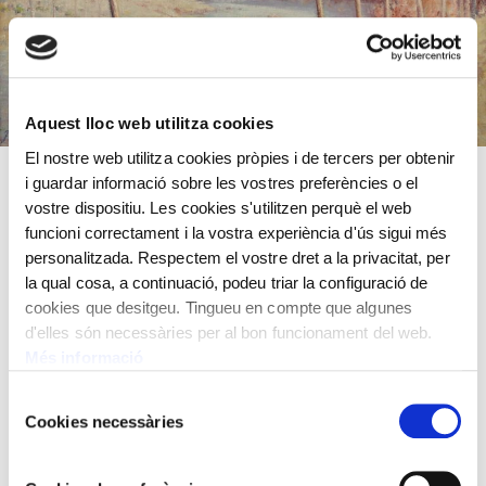
Aquest lloc web utilitza cookies
El nostre web utilitza cookies pròpies i de tercers per obtenir
i guardar informació sobre les vostres preferències o el
vostre dispositiu. Les cookies s'utilitzen perquè el web
Oli sobre tela
funcioni correctament i la vostra experiència d'ús sigui més
42x60 cm
personalitzada. Respectem el vostre dret a la privacitat, per
Ivó Pascual,
1883 - 1949
la qual cosa, a continuació, podeu triar la configuració de
cookies que desitgeu. Tingueu en compte que algunes
d'elles són necessàries per al bon funcionament del web.
Més informació
Selecció
Cookies necessàries
de
consentiment
TAMBÉ ET POT INTERESSAR