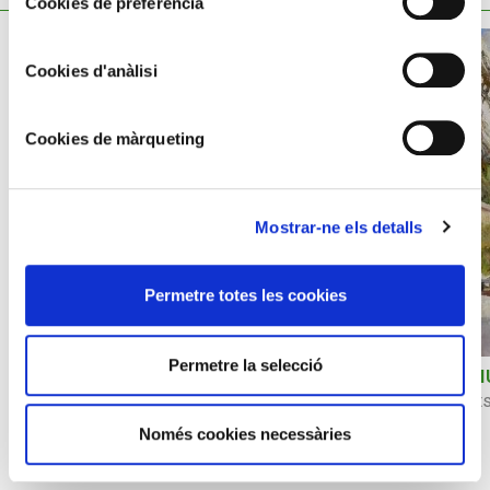
Cookies de preferència
Cookies d'anàlisi
Cookies de màrqueting
Mostrar-ne els detalls
Permetre totes les cookies
Permetre la selecció
MICHEL GEORGES-MICHEL
DARI
Portrait de Picasso à Vallauris
Monts
Només cookies necessàries