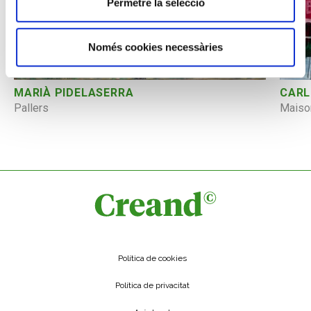
Permetre la selecció
Només cookies necessàries
MARIÀ PIDELASERRA
CARL
Pallers
Maison
Política de cookies
Política de privacitat