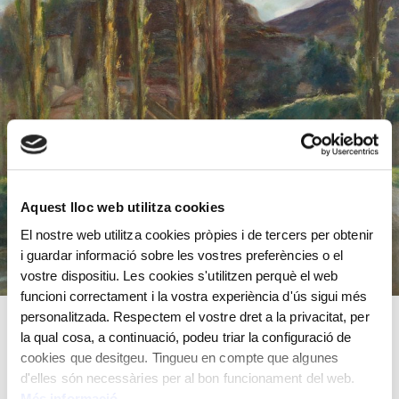
Aquest lloc web utilitza cookies
El nostre web utilitza cookies pròpies i de tercers per obtenir
i guardar informació sobre les vostres preferències o el
vostre dispositiu. Les cookies s'utilitzen perquè el web
funcioni correctament i la vostra experiència d'ús sigui més
personalitzada. Respectem el vostre dret a la privacitat, per
la qual cosa, a continuació, podeu triar la configuració de
Any 1875
cookies que desitgeu. Tingueu en compte que algunes
d'elles són necessàries per al bon funcionament del web.
Oli sobre fusta
Més informació