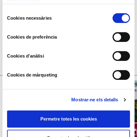
52x46 cm
Selecció
Agapito Casas Abarca,
1874 - 1964
Cookies necessàries
de
consentiment
Cookies de preferència
Cookies d'anàlisi
TAMBÉ ET POT INTERESSAR
Cookies de màrqueting
Mostrar-ne els detalls
Permetre totes les cookies