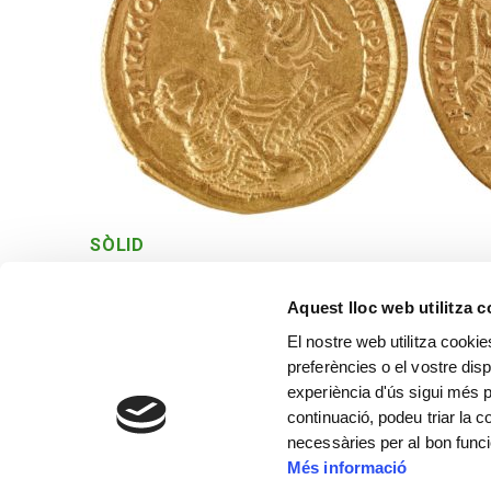
SÒLID
Roma. 357 dC
Aquest lloc web utilitza 
El nostre web utilitza cookie
preferències o el vostre disp
experiència d'ús sigui més p
continuació, podeu triar la 
necessàries per al bon func
Més informació