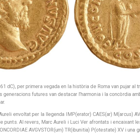
161 dC), per primera vegada en la història de Roma van pujar al
Les generacions futures van destacar l’harmonia i la concòrdia 
ar.
 Aureli envoltat per la llegenda IMP(erator) CAES(ar) M(arcus
e punts. Al revers, Marc Aureli i Luci Ver afrontats i encaixant l
 CONCORDIAE AVGVSTOR(um) TR(ibunitia) P(otestate) XV i una gràf