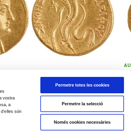
AU
Ro
Permetre totes les cookies
res
a vostra
Permetre la selecció
osa, a
 d'elles són
Política de cookies
Política de privacitat
Avís legal
Només cookies necessàries
©️ Comissió Tàpies, VEGAP, Andorra, 2020
️ Salvador Dalí, Fundació Gala-Salvador Dalí, VEGAP, Andorra, 2020