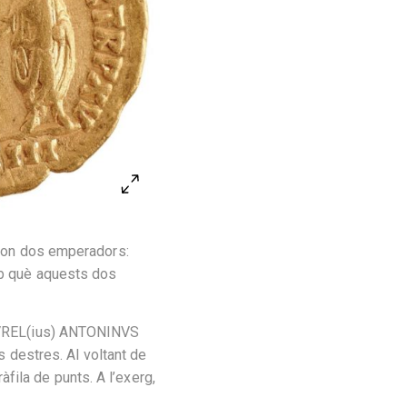
 tron dos emperadors:
amb què aquests dos
) AVREL(ius) ANTONINVS
es destres. Al voltant de
ila de punts. A l’exerg,