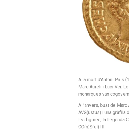
A la mort d’Antoní Pius (
Marc Aureli i Luci Ver. 
monarques van cogovern
A l’anvers, bust de Marc
AVG(ustus) i una gràfila d
les figures, la llegenda
CO(n)S(ul) III.