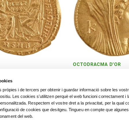
OCTODRACMA D’OR
Alexandria. 180-116 aC.
cookies
s pròpies i de tercers per obtenir i guardar informació sobre les vost
ositiu. Les cookies s'utilitzen perquè el web funcioni correctament i l
ersonalitzada. Respectem el vostre dret a la privacitat, per la qual c
configuració de cookies que desitgeu. Tingueu en compte que algunes
ionament del web.
©