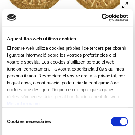
A l’anvers, bust frontal de Suíntila amb diadema de perles
i clàmide, envoltat per la llegenda SVINTHIL(a) RE(x) i una
Aquest lloc web utilitza cookies
creu. Al revers, bust frontal de Suíntila amb diadema de
El nostre web utilitza cookies pròpies i de tercers per obtenir
perles i clàmide, envoltat per la llegenda IVSTVS TVC(c) I.
i guardar informació sobre les vostres preferències o el
vostre dispositiu. Les cookies s'utilitzen perquè el web
Encunyat per Suíntila, rei visigot d’Hispània.
funcioni correctament i la vostra experiència d'ús sigui més
Emerita (actual Mèrida). 621-631 dC
personalitzada. Respectem el vostre dret a la privacitat, per
la qual cosa, a continuació, podeu triar la configuració de
Pes: 1,48 g
cookies que desitgeu. Tingueu en compte que algunes
d'elles són necessàries per al bon funcionament del web.
Més informació
Selecció
Cookies necessàries
de
consentiment