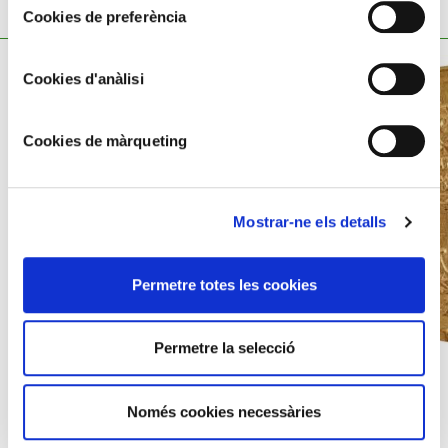
TAMBÉ ET POT INTERESSAR
Cookies de preferència
Cookies d'anàlisi
Cookies de màrqueting
Mostrar-ne els detalls
Permetre totes les cookies
Permetre la selecció
SÒLID
Roma. 357 dC
Només cookies necessàries