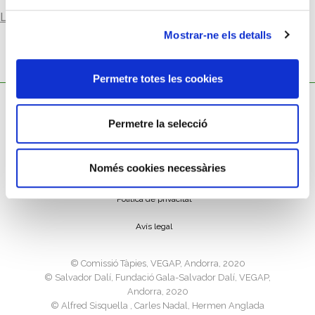
Llegir-ne més
Mostrar-ne els detalls
Permetre totes les cookies
Permetre la selecció
Només cookies necessàries
Política de cookies
Política de privacitat
Avís legal
©️ Comissió Tàpies, VEGAP, Andorra, 2020
©️ Salvador Dalí, Fundació Gala-Salvador Dalí, VEGAP,
Andorra, 2020
©️ Alfred Sisquella , Carles Nadal, Hermen Anglada