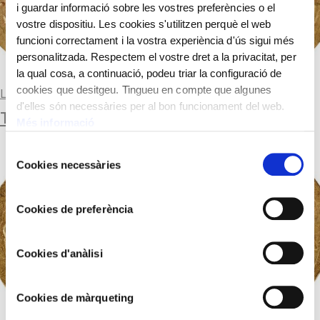
i guardar informació sobre les vostres preferències o el
vostre dispositiu. Les cookies s'utilitzen perquè el web
funcioni correctament i la vostra experiència d'ús sigui més
personalitzada. Respectem el vostre dret a la privacitat, per
la qual cosa, a continuació, podeu triar la configuració de
cookies que desitgeu. Tingueu en compte que algunes
Llegir-ne més
d'elles són necessàries per al bon funcionament del web.
TREMÍS
Més informació
Selecció
Cookies necessàries
de
consentiment
Cookies de preferència
Cookies d'anàlisi
Cookies de màrqueting