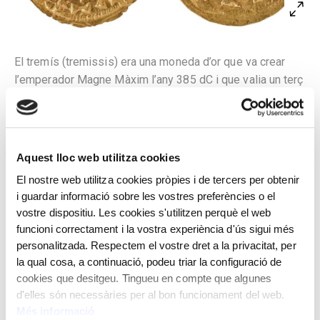
El tremís (tremissis) era una moneda d’or que va crear
l’emperador Magne Màxim l’any 385 dC i que valia un terç
d’un sòlid. Amb la desaparició de l’Imperi romà a Occident
i les dificultats per aconseguir or, els regnes germànics
de l’Europa occidental van deixar d’encunyar sòlids i van
passar a produir tremissos.
Aquest lloc web utilitza cookies
A l’anvers, bust frontal de Sisebut amb diadema de
El nostre web utilitza cookies pròpies i de tercers per obtenir
i guardar informació sobre les vostres preferències o el
perles i clàmide, envoltat per la llegenda SISEBVTVS
vostre dispositiu. Les cookies s'utilitzen perquè el web
RE(x) i una creu. Al revers, bust frontal de Sisebut amb
funcioni correctament i la vostra experiència d'ús sigui més
diadema de perles i clàmide, envoltat per la llegenda
personalitzada. Respectem el vostre dret a la privacitat, per
ISPALI PIVS i una creu.
la qual cosa, a continuació, podeu triar la configuració de
cookies que desitgeu. Tingueu en compte que algunes
Encunyat per Sisebut, rei visigot d’Hispània.
d'elles són necessàries per al bon funcionament del web.
Hispalis (actual Sevilla). 612-621 dC
Més informació