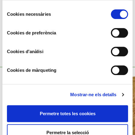
Pes: 1,52 g
Selecció
Cookies necessàries
de
consentiment
Cookies de preferència
Cookies d'anàlisi
TAMBÉ ET POT INTERESSAR
Cookies de màrqueting
Mostrar-ne els detalls
Permetre totes les cookies
Permetre la selecció