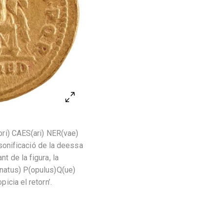
tori) CAES(ari) NER(vae)
sonificació de la deessa
t de la figura, la
(enatus) P(opulus)Q(ue)
icia el retorn’.