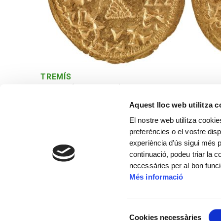
TREMÍS
Hispalis (actual Sevilla). 612-621 dC
Aquest lloc web utilitza 
El nostre web utilitza cookie
preferències o el vostre disp
experiència d'ús sigui més p
continuació, podeu triar la 
necessàries per al bon func
Més informació
Selecció
Cookies necessàries