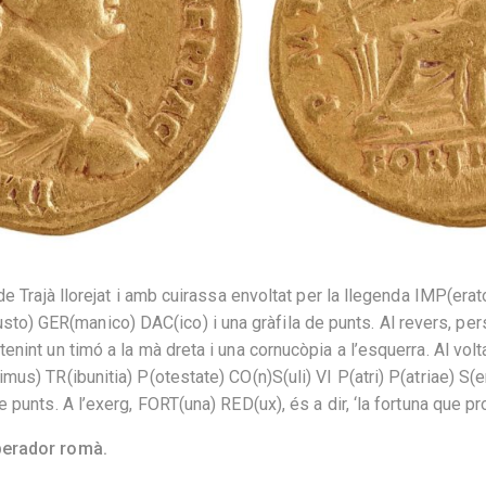
 de Trajà llorejat i amb cuirassa envoltat per la llegenda IMP(era
) GER(manico) DAC(ico) i una gràfila de punts. Al revers, per
nint un timó a la mà dreta i una cornucòpia a l’esquerra. Al voltan
mus) TR(ibunitia) P(otestate) CO(n)S(uli) VI P(atri) P(atriae) S
 punts. A l’exerg, FORT(una) RED(ux), és a dir, ‘la fortuna que prop
perador romà.