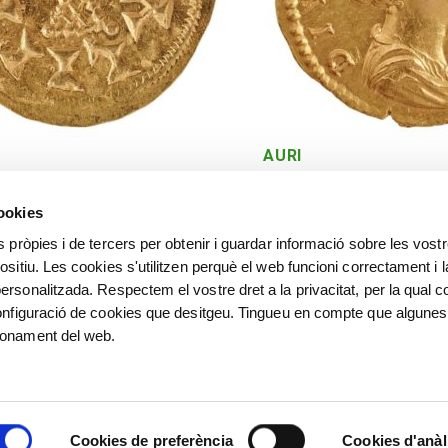
AURI
Roma. 141-161 dC
cookies
s pròpies i de tercers per obtenir i guardar informació sobre les vost
ositiu. Les cookies s'utilitzen perquè el web funcioni correctament i l
ersonalitzada. Respectem el vostre dret a la privacitat, per la qual c
configuració de cookies que desitgeu. Tingueu en compte que algunes
ionament del web.
©
©️ Alfred Sisquella , Carles 
Villà, Josep Puigdengoles, Jose
Cookies de preferència
Cookies d'anàl