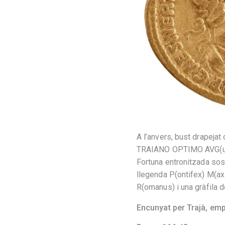
A l’anvers, bust drapejat
TRAIANO OPTIMO AVG(usto
Fortuna entronitzada soste
llegenda P(ontifex) M(axi
R(omanus) i una gràfila de
Encunyat per Trajà, em