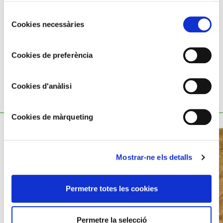
Pes: 7,19 g
Selecció
Cookies necessàries
de
consentiment
Cookies de preferència
Cookies d'anàlisi
TAMBÉ ET POT INTERESSAR
Cookies de màrqueting
Mostrar-ne els detalls
Permetre totes les cookies
Permetre la selecció