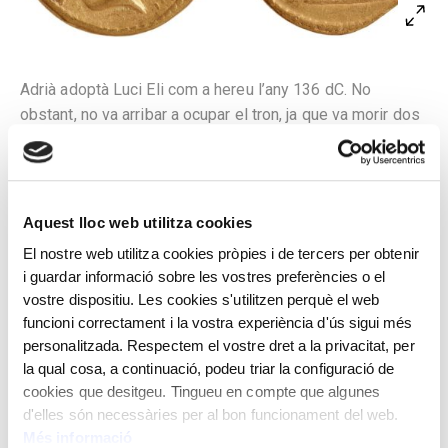
Adrià adoptà Luci Eli com a hereu l’any 136 dC. No
obstant, no va arribar a ocupar el tron, ja que va morir dos
anys més tard, poc abans que el seu pare adoptiu.
A l’anvers, bust de Luci Eli envoltat per la llegenda
L(ucius) AELIVS CAESAR i una gràfila de punts. Al revers,
Aquest lloc web utilitza cookies
personificació de la deessa Pietat, amb el cap velat i una
caixa d’encens a la mà esquerra, fent un sacrifici davant
El nostre web utilitza cookies pròpies i de tercers per obtenir
i guardar informació sobre les vostres preferències o el
d’un altar amb garlandes. Al voltant de la figura, la
vostre dispositiu. Les cookies s'utilitzen perquè el web
llegenda TRIB(unitia) POT(estate) CO(n)S(ul) II i una
funcioni correctament i la vostra experiència d'ús sigui més
gràfila de punts.
personalitzada. Respectem el vostre dret a la privacitat, per
la qual cosa, a continuació, podeu triar la configuració de
Encunyat per Adrià, emperador romà, en honor de Luci
cookies que desitgeu. Tingueu en compte que algunes
Eli, el seu hereu designat com a cèsar.
d'elles són necessàries per al bon funcionament del web.
Roma. 137 dC
Més informació