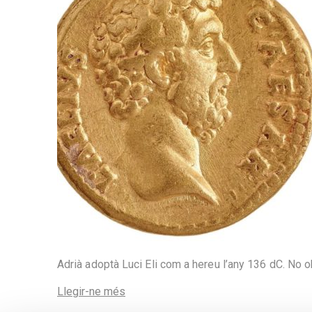
Adrià adoptà Luci Eli com a hereu l’any 136 dC. No o
Llegir-ne més