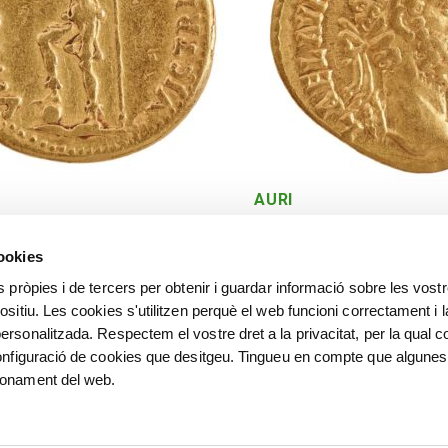
AURI
Roma. 192 dC
cookies
s pròpies i de tercers per obtenir i guardar informació sobre les vost
ositiu. Les cookies s'utilitzen perquè el web funcioni correctament i l
ersonalitzada. Respectem el vostre dret a la privacitat, per la qual c
configuració de cookies que desitgeu. Tingueu en compte que algunes
ionament del web.
©
©️ Alfred Sisquella , Carles 