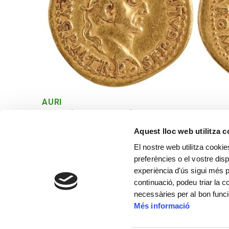
AURI
Tàrraco (actual Tarragona). 68 dC
Aquest lloc web utilitza 
El nostre web utilitza cookie
preferències o el vostre disp
experiència d'ús sigui més p
continuació, podeu triar la 
necessàries per al bon func
Més informació