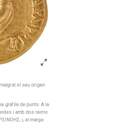
malgrat el seu origen
a gràfila de punts. A la
rlandes i amb dos raïms
APΣINOHΣ, i, al marge