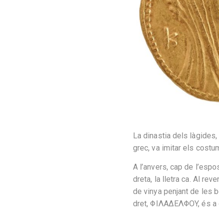
La dinastia dels làgides,
grec, va imitar els cost
A l’anvers, cap de l’espos
dreta, la lletra ca. Al r
de vinya penjant de les 
dret, ΦIΛAΔEΛΦOY, és a d