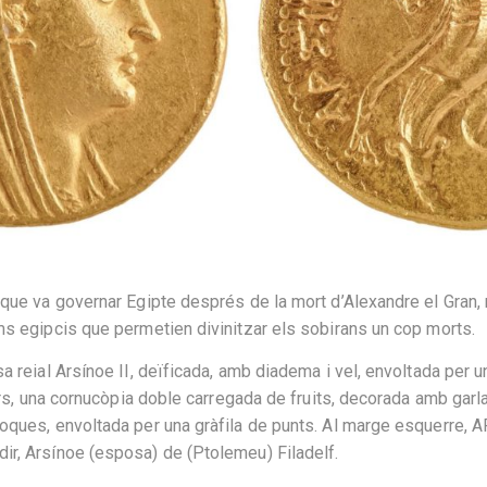
 que va governar Egipte després de la mort d’Alexandre el Gran, 
ums egipcis que permetien divinitzar els sobirans un cop morts.
a reial Arsínoe II, deïficada, amb diadema i vel, envoltada per un
evers, una cornucòpia doble carregada de fruits, decorada amb ga
boques, envoltada per una gràfila de punts. Al marge esquerre, 
ir, Arsínoe (esposa) de (Ptolemeu) Filadelf.