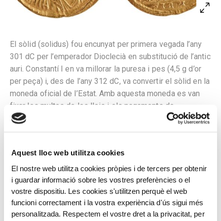
El sòlid (solidus) fou encunyat per primera vegada l’any
301 dC per l’emperador Dioclecià en substitució de l’antic
auri. Constantí I en va millorar la puresa i pes (4,5 g d’or
per peça) i, des de l’any 312 dC, va convertir el sòlid en la
moneda oficial de l’Estat. Amb aquesta moneda es van
fixar les multes de les lleis i els pagaments de
funcionaris i militars. Per això, la paraula llatina solidus va
anar derivant en el terme més genèric sou, amb
l’accepció de ‘salari’ que té actualment.
Aquest lloc web utilitza cookies
A l’anvers, bust drapejat de Constantí II llorejat i amb
El nostre web utilitza cookies pròpies i de tercers per obtenir
cuirassa envoltat per la llegenda D(ominus) N(oster)
i guardar informació sobre les vostres preferències o el
CONSTANTINVS IVN(ior) NOB(ilissimus) CAES(ar) i una
vostre dispositiu. Les cookies s'utilitzen perquè el web
gràfila de punts. Al revers, Constantí II vestit com a
funcioni correctament i la vostra experiència d'ús sigui més
militar, amb un estendard a la mà dreta i un ceptre llarg a
personalitzada. Respectem el vostre dret a la privacitat, per