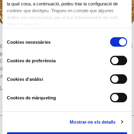
la qual cosa, a continuació, podeu triar la configuració de
cookies que desitgeu. Tingueu en compte que algunes
d'elles són necessàries per al bon funcionament del web.
Més informació
Selecció
Cookies necessàries
de
El sòlid (solidus) fou encunyat per primera vegada l’any 301 dC
consentiment
per l’emperador Dioclecià en substitució de l’antic auri.
Cookies de preferència
Constantí I en va millorar la puresa i pes (4,5 g d’or per peça) i,
des de l’any 312 dC, va convertir el sòlid en la moneda oficial
de l’Estat. Amb aquesta moneda es van fixar […]
Cookies d'anàlisi
Llegir-ne més
Cookies de màrqueting
Mostrar-ne els detalls