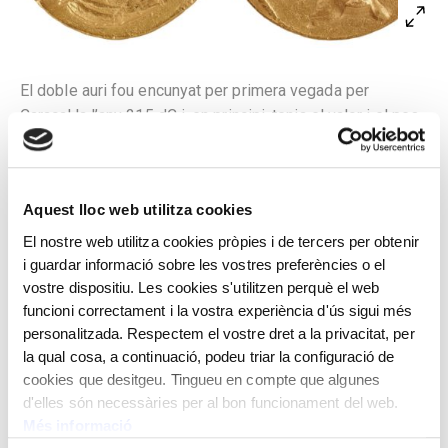
El doble auri fou encunyat per primera vegada per
Caracal·la l’any 215 dC i, en principi, tenia el valor i el pes
de dos auris. Per això, se l’anomenava binio (és a dir,
‘doble auri’). Era una moneda de prestigi destinada als
pagaments propagandístics de funcionaris i soldats.
Aquest lloc web utilitza cookies
A l’anvers, bust drapejat de Gal·liè llorejat i amb cuirassa
El nostre web utilitza cookies pròpies i de tercers per obtenir
envoltat per la llegenda GALLIENVS AVG(ustus) i una
i guardar informació sobre les vostres preferències o el
gràfila de punts. Al revers, bust de l’emperador August
vostre dispositiu. Les cookies s'utilitzen perquè el web
llorejat amb els trets físics de Gal·liè envoltat per la
funcioni correctament i la vostra experiència d'ús sigui més
llegenda DEO AVGVSTO i una gràfila de punts.
personalitzada. Respectem el vostre dret a la privacitat, per
la qual cosa, a continuació, podeu triar la configuració de
Encunyat per Gal·liè, emperador romà.
cookies que desitgeu. Tingueu en compte que algunes
d'elles són necessàries per al bon funcionament del web.
Roma. 260-268 dC
Més informació