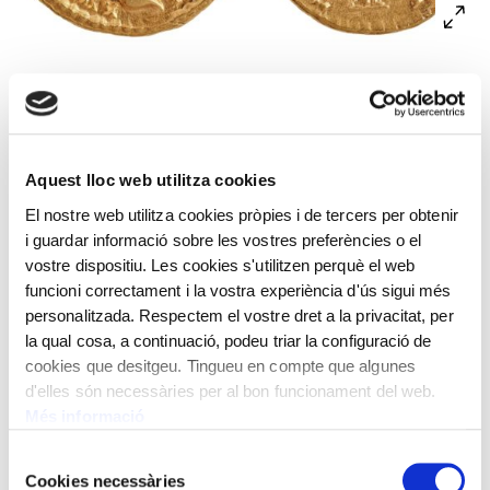
A l’anvers, bust d’Antoní Pius envoltat per la llegenda
ANTONINVS AVG(ustus) PIVS P(ater) P(atriae)
IMP(erator) II i una gràfila de punts. Al revers,
personificació de la deessa Salut amb una pàtera a la mà
Aquest lloc web utilitza cookies
esquerra i una serp a la dreta. Al voltant de la figura, la
El nostre web utilitza cookies pròpies i de tercers per obtenir
llegenda TR(ibunitia) P(otestate) XXI CO(n)S(ul) IIII i una
i guardar informació sobre les vostres preferències o el
gràfila de punts.
vostre dispositiu. Les cookies s'utilitzen perquè el web
funcioni correctament i la vostra experiència d'ús sigui més
Encunyat per Antoní Pius, emperador romà.
personalitzada. Respectem el vostre dret a la privacitat, per
la qual cosa, a continuació, podeu triar la configuració de
Roma. 157 dC
cookies que desitgeu. Tingueu en compte que algunes
d'elles són necessàries per al bon funcionament del web.
Pes: 7,24 g
Més informació
Selecció
Cookies necessàries
de