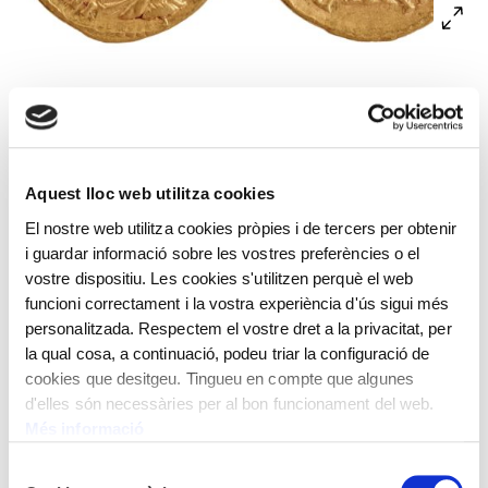
A l’anvers, bust drapejat de Luci Ver llorejat i amb
cuirassa envoltat per la llegenda IMP(erator) CAES(ar)
L(ucius) AVREL(ius) VERVS AVG(ustus) i una gràfila de
punts. Al revers, personificació de la deessa Providència
Aquest lloc web utilitza cookies
amb un orbe a la mà dreta i una cornucòpia a l’esquerra,
El nostre web utilitza cookies pròpies i de tercers per obtenir
envoltada per la llegenda PROV(identia) DEOR(um)
i guardar informació sobre les vostres preferències o el
TR(ibunitia) P(otestate) CO(n)S(ul) II i una gràfila de
vostre dispositiu. Les cookies s'utilitzen perquè el web
punts.
funcioni correctament i la vostra experiència d'ús sigui més
personalitzada. Respectem el vostre dret a la privacitat, per
Encunyat per Luci Aureli Ver, emperador romà.
la qual cosa, a continuació, podeu triar la configuració de
Roma. 161-167 dC
cookies que desitgeu. Tingueu en compte que algunes
d'elles són necessàries per al bon funcionament del web.
Pes: 7,24 g
Més informació
Selecció