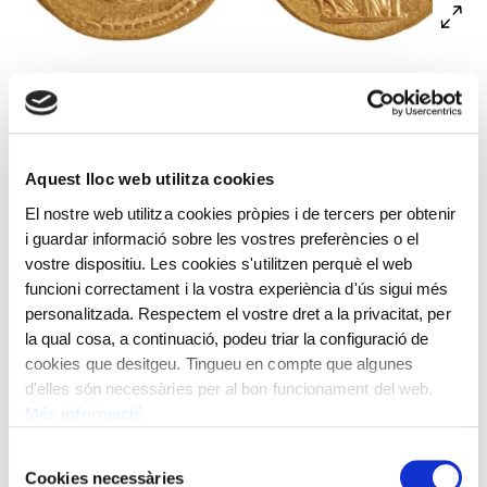
A l’anvers, bust drapejat de l’emperadriu Júlia Domna
envoltat per la llegenda IVLIA AVGVSTA i una gràfila de
punts. Al revers, Juno, velada, amb una pàtera a la mà
dreta, un ceptre llarg a l’esquerra i un paó als peus (un
Aquest lloc web utilitza cookies
dels seus animals sagrats). Al voltant de la figura, la
El nostre web utilitza cookies pròpies i de tercers per obtenir
llegenda IVNO REGINA i una gràfila de punts.
i guardar informació sobre les vostres preferències o el
vostre dispositiu. Les cookies s'utilitzen perquè el web
Encunyat per Septimi Sever, emperador romà, en
funcioni correctament i la vostra experiència d'ús sigui més
honor de la seva esposa Júlia Domna.
personalitzada. Respectem el vostre dret a la privacitat, per
la qual cosa, a continuació, podeu triar la configuració de
Roma. 196-211 dC
cookies que desitgeu. Tingueu en compte que algunes
d'elles són necessàries per al bon funcionament del web.
Pes: 7,27 g
Més informació
Selecció
Cookies necessàries
de