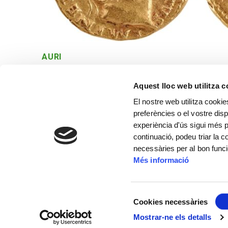
AURI
Roma. 64-65 dC
Aquest lloc web utilitza 
El nostre web utilitza cookie
preferències o el vostre disp
experiència d'ús sigui més p
continuació, podeu triar la 
necessàries per al bon func
Més informació
Selecció
Cookies necessàries
de
Mostrar-ne els detalls
consentiment