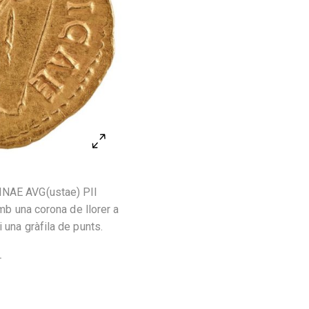
TINAE AVG(ustae) PII
amb una corona de llorer a
 una gràfila de punts.
.