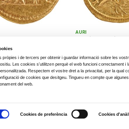
AURI
Siscia (actual Sisak). 283
cookies
s pròpies i de tercers per obtenir i guardar informació sobre les vost
ositiu. Les cookies s'utilitzen perquè el web funcioni correctament i l
ersonalitzada. Respectem el vostre dret a la privacitat, per la qual c
configuració de cookies que desitgeu. Tingueu en compte que algunes
ionament del web.
©
©️ Alfred Sisquella , Carles 
Villà, Josep Puigdengoles, Jose
Cookies de preferència
Cookies d'anàl