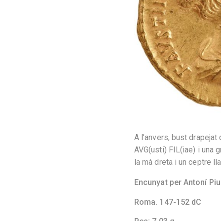
A l’anvers, bust drapeja
AVG(usti) FIL(iae) i una 
la mà dreta i un ceptre l
Encunyat per Antoní Piu
Roma. 147-152 dC