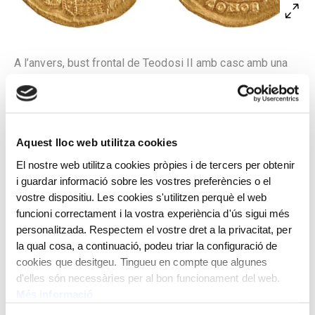
A l’anvers, bust frontal de Teodosi II amb casc amb una
diadema de perles, cuirassa, una llança sobre l’espatlla
dreta i, a l’esquerra, un escut decorat amb una biga. Al
voltant de l’emperador, la llegenda D(ominus) N(oster)
THEODOSIVS P(ius) F(elix) AVG(ustus) i una gràfila de
Aquest lloc web utilitza cookies
punts molt deteriorada. Al revers, Victòria alada amb una
El nostre web utilitza cookies pròpies i de tercers per obtenir
creu llarga a la mà dreta. Al voltant de la figura, la llegenda
i guardar informació sobre les vostres preferències o el
VOT(is) XX MVLT(is) XXX i una gràfila de punts molt
vostre dispositiu. Les cookies s'utilitzen perquè el web
deteriorada. A l’exerg, CON(stantinopoli) OB(ryzum), és a
funcioni correctament i la vostra experiència d'ús sigui més
dir, encunyada a Constantinoble i d’or pur.
personalitzada. Respectem el vostre dret a la privacitat, per
la qual cosa, a continuació, podeu triar la configuració de
Encunyat per Teodosi II, emperador romà d’Orient.
cookies que desitgeu. Tingueu en compte que algunes
Constantinoble. 420-422 dC
d'elles són necessàries per al bon funcionament del web.
Més informació
Pes: 4,43 g