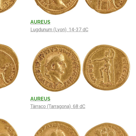
AUREUS
Lugdunum (Lyon). 14-37 dC
AUREUS
Tàrraco (Tarragona). 68 dC