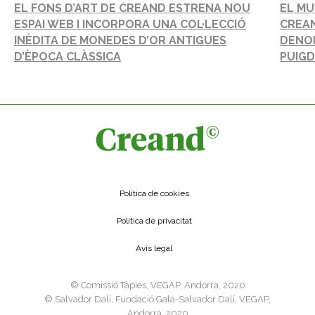
EL FONS D’ART DE CREAND ESTRENA NOU
EL MU
ESPAI WEB I INCORPORA UNA COL·LECCIÓ
CREA
INÈDITA DE MONEDES D’OR ANTIGUES
DENOM
D’ÈPOCA CLÀSSICA
PUIGD
Política de cookies
Política de privacitat
Avís legal
©️ Comissió Tàpies, VEGAP, Andorra, 2020
©️ Salvador Dalí, Fundació Gala-Salvador Dalí, VEGAP,
Andorra, 2020