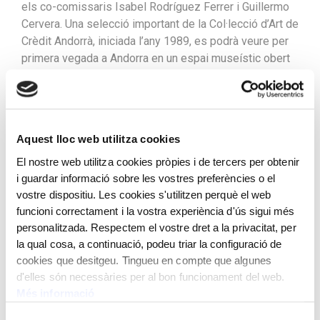
els co-comissaris Isabel Rodríguez Ferrer i Guillermo
Cervera. Una selecció important de la Col·lecció d’Art de
Crèdit Andorrà, iniciada l’any 1989, es podrà veure per
primera vegada a Andorra en un espai museístic obert
al públic. La mostra formada per 28 obres, de les quals
23 han estat cedides pel banc i 5 pertanyen a la
col·lecció Carmen Thyssen, es podrà veure fins al 9 de
gener del 2022. L’exposició té com a finalitat establir
Aquest lloc web utilitza cookies
un diàleg entre els quadres d’ambdues col·leccions. La
selecció, que ha estat ideada pels dos comissaris,
El nostre web utilitza cookies pròpies i de tercers per obtenir
Guillermo Cervera i Isabel Rodríguez, ha volgut primar
i guardar informació sobre les vostres preferències o el
vostre dispositiu. Les cookies s'utilitzen perquè el web
la qualitat de les obres per sobre de la quantitat, amb
funcioni correctament i la vostra experiència d'ús sigui més
grans noms de la pintura catalana com Josep Masriera,
personalitzada. Respectem el vostre dret a la privacitat, per
Joaquim Mir, Joan Roig, Santiago Rusiñol o Joaquim
la qual cosa, a continuació, podeu triar la configuració de
Vayreda. Com a novetat, en aquesta mostra s’ha
cookies que desitgeu. Tingueu en compte que algunes
introduït una sinergia artística entre el museu i la
d'elles són necessàries per al bon funcionament del web.
Fundació ONCA, ja que, per primera vegada, s’ha
Més informació
incorporat un discurs musical en el recorregut pictòric,
degudament escollit pel comissari artístic de la