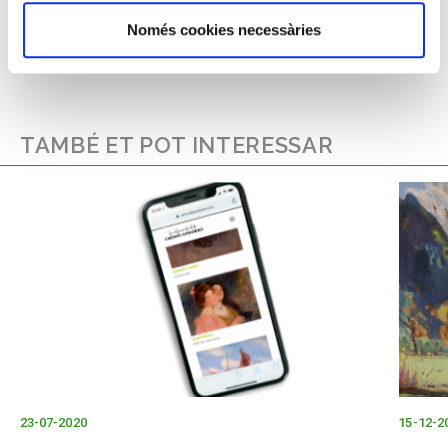
con-denominacion-origen-rigalt-puigdengolas/
Només cookies necessàries
TAMBÉ ET POT INTERESSAR
23-07-2020
15-12-2