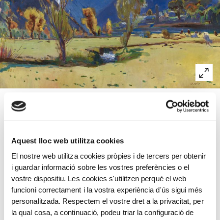
L’any 1932, va fer la primera de les tres estades a
Andorra. Hi arribava en cotxe fins a Santa Coloma,
acompanyat de la seva esposa, el fill, el xofer i
Aquest lloc web utilitza cookies
l’assistenta. Aquest oli representa bé el seu estil
El nostre web utilitza cookies pròpies i de tercers per obtenir
postimpressionista: tres zones, quasi paral·leles –el prat,
i guardar informació sobre les vostres preferències o el
la muntanya i el cel–, de colors verds, grocs, blaus vius i
vostre dispositiu. Les cookies s'utilitzen perquè el web
contraposats, i moviment de l’aire que suggereix el pas
funcioni correctament i la vostra experiència d'ús sigui més
del vent entre les fulles tot donant contrast i creant
personalitzada. Respectem el vostre dret a la privacitat, per
profunditat i copsant l’instant de l’obra. Sense haver
la qual cosa, a continuació, podeu triar la configuració de
visitat mai París, assimilà profundament els postulats de