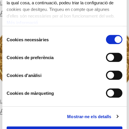
la qual cosa, a continuació, podeu triar la configuració de
Llegir-ne més
cookies que desitgeu. Tingueu en compte que algunes
AURI
d'elles són necessàries per al bon funcionament del web.
Més informació
Selecció
Cookies necessàries
de
consentiment
Cookies de preferència
Cookies d'anàlisi
Cookies de màrqueting
Llegir-ne més
AURI
Mostrar-ne els detalls