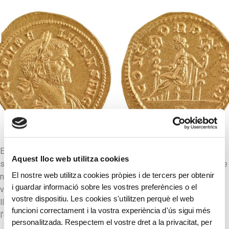
El regnat d’Aurelià s’inscriu en el període anomenat Crisi del
Aquest lloc web utilitza cookies
segle III (235-284 dC), quan les tropes adquiriren el costum de
El nostre web utilitza cookies pròpies i de tercers per obtenir
nomenar i deposar emperadors a voluntat. Les monedes es
i guardar informació sobre les vostres preferències o el
van convertir en un instrument de propaganda i, les seves
vostre dispositiu. Les cookies s'utilitzen perquè el web
llegendes, en missatges que invocaven la conciliació entre
funcioni correctament i la vostra experiència d'ús sigui més
l’emperador i els seus soldats. D’aquí la […]
personalitzada. Respectem el vostre dret a la privacitat, per