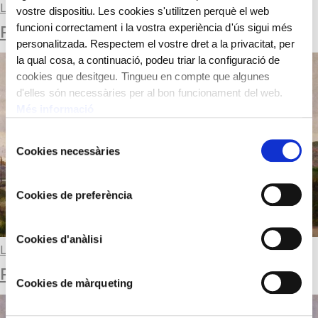
Llegir-ne més
vostre dispositiu. Les cookies s'utilitzen perquè el web
funcioni correctament i la vostra experiència d'ús sigui més
PAISATGE CATALÀ
personalitzada. Respectem el vostre dret a la privacitat, per
la qual cosa, a continuació, podeu triar la configuració de
cookies que desitgeu. Tingueu en compte que algunes
d'elles són necessàries per al bon funcionament del web.
Més informació
Selecció
Cookies necessàries
de
consentiment
Cookies de preferència
Cookies d'anàlisi
Llegir-ne més
PAISATGE AMB ROQUES
Cookies de màrqueting