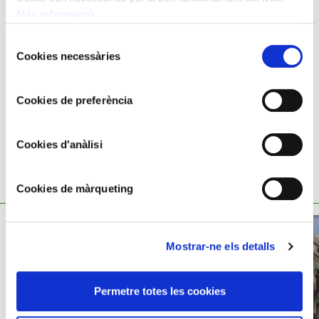
Més informació
Oli sobre fusta
76x60 cm
Selecció
Cookies necessàries
de
Albert Plá Rubió,
1867 - 1937
consentiment
Cookies de preferència
Cookies d'anàlisi
TAMBÉ ET POT INTERESSAR
Cookies de màrqueting
Mostrar-ne els detalls
Permetre totes les cookies