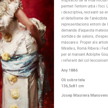
inspiració de la vida noctur
permet l’entorn urbà i l’oci. L
i descriptiva, recreant-se 
el detallisme de l’anècdot
representacions entorn de l
demanda d’aquesta mateixa 
sortides de salons, d’espec
màscares. Proper als artis
Miralles, Romà Ribera i Fed
per al marxant Adolphe Goup
i referent del col·leccionis
Any 1886
Oli sobre tela
136,5x81 cm
Josep Masriera Manoven