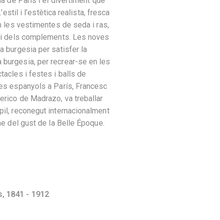
na de París i el divertiment que
’estil i l’estètica realista, fresca
en les vestimentes de seda i ras,
a i dels complements. Les noves
a burgesia per satisfer la
burgesia, per recrear-se en les
tacles i festes i balls de
tes espanyols a París, Francesc
erico de Madrazo, va treballar
il, reconegut internacionalment
me del gust de la Belle Époque.
s,
1841 - 1912