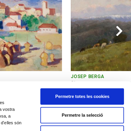
JOSEP BERGA
Olot
Permetre totes les cookies
res
a vostra
Permetre la selecció
osa, a
 d'elles són
Política de cookies
Política de privacitat
Avís legal