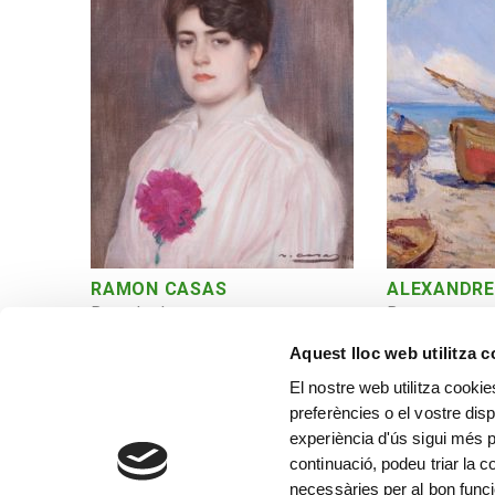
RAMON CASAS
ALEXANDRE
Bust de dona
Barques
Aquest lloc web utilitza 
El nostre web utilitza cookie
preferències o el vostre disp
experiència d'ús sigui més p
continuació, podeu triar la 
necessàries per al bon func