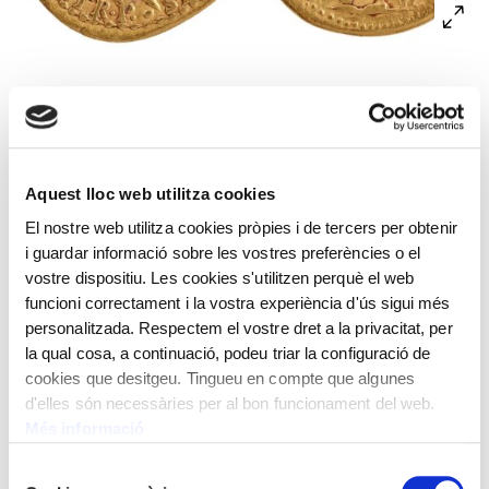
A l’anvers, bust de Galba llorejat envoltat per la llegenda
SER(vius) GALBA IMP(erator) CAESAR AVG(ustus)
P(ontifex) M(aximus) TR(ibunitia) P(otestate I) i una
gràfila de punts. Al revers, personificació de Roma amb
Aquest lloc web utilitza cookies
casc i vestimenta militar, amb el peu dret sobre un
El nostre web utilitza cookies pròpies i de tercers per obtenir
globus, una branca d’olivera a la mà dreta i una llança a
i guardar informació sobre les vostres preferències o el
l’esquerra. Al voltant de la figura, la llegenda ROMA
vostre dispositiu. Les cookies s'utilitzen perquè el web
VICTRIX i una gràfila de punts.
funcioni correctament i la vostra experiència d'ús sigui més
personalitzada. Respectem el vostre dret a la privacitat, per
Encunyat per Galba, emperador romà.
la qual cosa, a continuació, podeu triar la configuració de
Tàrraco (actual Tarragona). 68 dC
cookies que desitgeu. Tingueu en compte que algunes
d'elles són necessàries per al bon funcionament del web.
Pes: 7,59 g
Més informació
Selecció